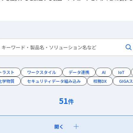
トラスト
ワークスタイル
データ連携
AI
IoT
化学物質
セキュリティデータ組み込み
校務DX
GIGA
51
件
開く