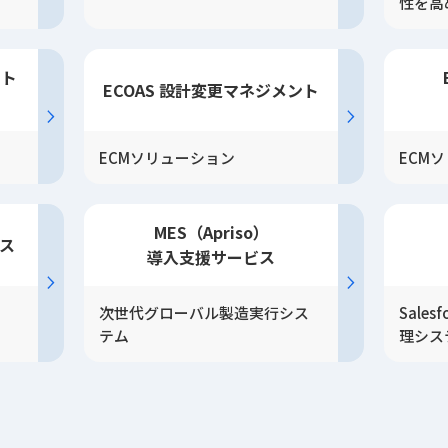
性を高
ント
ECOAS 設計変更
マネジメント
ECMソリューション
ECM
MES（Apriso）
ス
導入
支援
サービス
次世代グローバル製造実行シス
Sale
テム
理シス