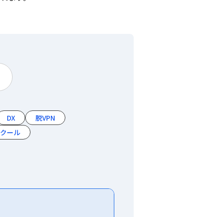
DX
脱VPN
スクール