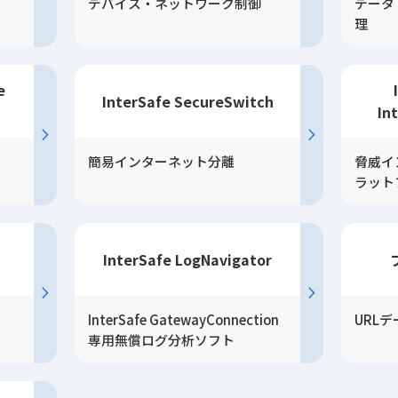
デバイス・ネットワーク制御
データ
理
e
InterSafe SecureSwitch
In
簡易インターネット分離
脅威イ
ラット
InterSafe LogNavigator
InterSafe GatewayConnection
URL
専用無償ログ分析ソフト