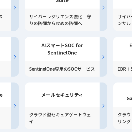
Suite
ス
サイバーレジリエンス強化 守
サイバ
りの防御から攻めの防御へ
ンサル
AIスマートSOC for
SentinelOne
SentinelOne専用のSOCサービス
EDR
se
メールセキュリティ
Ga
クラウド型セキュアゲートウェ
クラウ
イ
リング