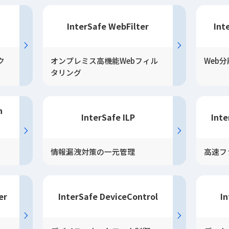
InterSafe WebFilter
Int
ク
オンプレミス高機能Webフィル
Web
タリング
n
InterSafe ILP
Inte
情報漏洩対策の一元管理
高速フ
er
InterSafe DeviceControl
I