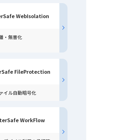
erSafe WebIsolation
分離・無害化
rSafe FileProtection
ァイル自動暗号化
nterSafe WorkFlow