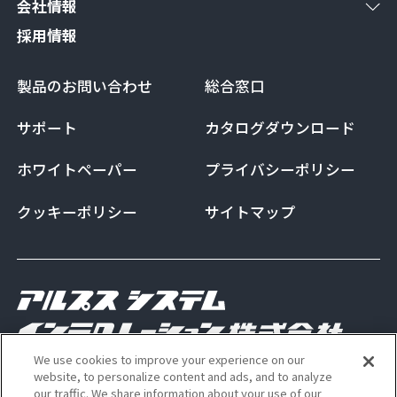
会社情報
採用情報
製品のお問い合わせ
総合窓口
サポート
カタログダウンロード
ホワイトペーパー
プライバシーポリシー
クッキーポリシー
サイトマップ
We use cookies to improve your experience on our
Copyright Alps System Integration Co., Ltd. All
website, to personalize content and ads, and to analyze
our traffic. We share information about your use of our