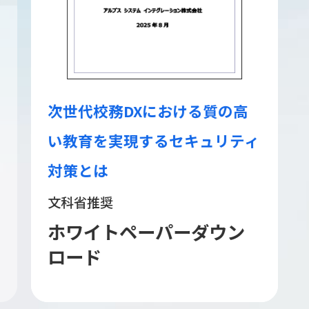
GIGA第2期での端末活用 / 運用
負荷を軽減
GIGAスクール向けWebフィルタリ
ング
InterSafe
GatewayConnection | 教
育関係者向け