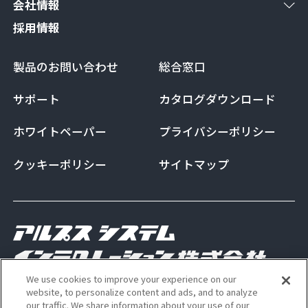
会社情報
採用情報
製品のお問い合わせ
総合窓口
サポート
カタログダウンロード
ホワイトペーパー
プライバシーポリシー
クッキーポリシー
サイトマップ
We use cookies to improve your experience on our
Copyright Alps System Integration Co., Ltd. All
website, to personalize content and ads, and to analyze
our traffic. We share information about your use of our