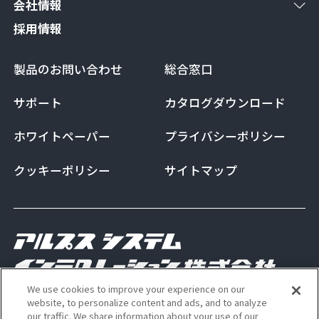
会社情報
採用情報
製品のお問い合わせ
総合窓口
サポート
カタログダウンロード
ホワイトペーパー
プライバシーポリシー
クッキーポリシー
サイトマップ
We use cookies to improve your experience on our
Copyright Alps System Integration Co., Ltd. All
website, to personalize content and ads, and to analyze
our traffic. We share information about your use of our