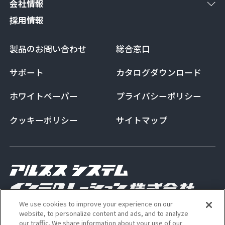
会社情報
採用情報
製品のお問い合わせ
総合窓口
サポート
カタログダウンロード
ホワイトペーパー
プライバシーポリシー
クッキーポリシー
サイトマップ
We use cookies to improve your experience on our
Copyright Alps System Integration Co., Ltd. All
website, to personalize content and ads, and to analyze
our traffic. We share information about your use of our