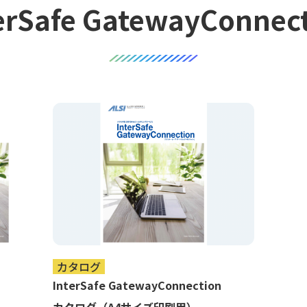
erSafe GatewayConnec
カタログ
InterSafe GatewayConnection
カタログ（A4サイズ印刷用）