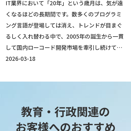
IT業界において「20年」という歳月は、気が遠
くなるほどの長期間です。数多くのプログラミ
ング言語が登場しては消え、トレンドが目まぐ
るしく入れ替わる中で、2005年の誕生から一貫
して国内ローコード開発市場を牽引し続けてき
たツールがあります。それが、キヤノンITソリ
2026-03-18
ューションズ株式会社の実績と技術力に支えら
れた「WebPerformer」です。WebPerformer
が20年間日本企業の厳しい要求に応え続け、今
も『DX推進の切り札』として選ばれるのはなぜ
教育・行政関連の
でしょうか。そこには、新興ツールには追随で
お客様へのおすすめ
きない、積み重ねられた「信頼」と「進化」の