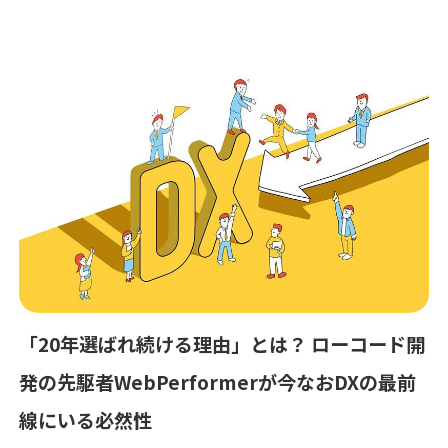
がかかりすぎる」「ベンダー依存から脱却した
い」こうした背景から、短期間で業務アプリケ
ーションを開発できる「ローコード開発ツー
ル」が注目を集めています。ツール選定で失敗
しないためにしかし一方で、「ツールを入れた
だけで結果が出続けるわけではなかった」「思
ったより業務要件に対応できない」「コストが
想定以上に増えた」という声も少なくありませ
ん。本記事では、なぜ、このようなギャップが
「20年選ばれ続ける理由」とは？ ローコード開
生まれるのかローコード開発ツールの比較ポイ
発の先駆者WebPerformerが今なおDXの最前
ントを整理しながら、WebPerformerが選ばれ
線にいる必然性
る理由を分かりやすく解説します。