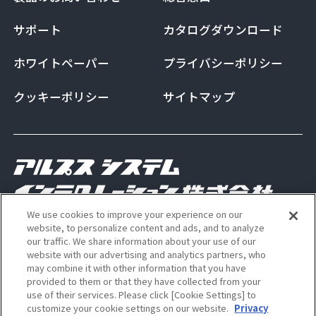
サポート
カタログダウンロード
ホワイトペーパー
プライバシーポリシー
クッキーポリシー
サイトマップ
We use cookies to improve your experience on our
Copyright Alps System Integration Co., Ltd. All
website, to personalize content and ads, and to analyze
our traffic. We share information about your use of our
rights reserved
website with our advertising and analytics partners, who
may combine it with other information that you have
provided to them or that they have collected from your
use of their services. Please click [Cookie Settings] to
ALSI 公式 Instagram アカウン
ALSI 公式 X アカウント
customize your cookie settings on our website.
Privacy