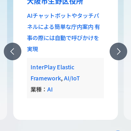
京都市 14区役所・支
所
多言語対応のタッチパネルモ
ニターで、 わかりやすい庁舎
案内で来庁者の利便性向上を
実現
InterPlay Elastic
Framework
,
AI/IoT
業種：
AI