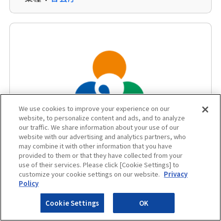
We use cookies to improve your experience on our
website, to personalize content and ads, and to analyze
our traffic. We share information about your use of our
website with our advertising and analytics partners, who
福島県 南相馬市
may combine it with other information that you have
provided to them or that they have collected from your
use of their services. Please click [Cookie Settings] to
使い勝手の良さなどを評価し Secure
customize your cookie settings on our website.
Privacy
Policy
Gateway Suiteを採用 セキュアで使いや
すく、安定した環境を実現
Cookie Settings
OK