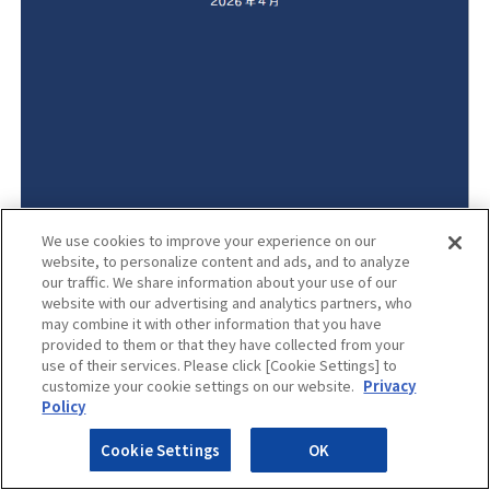
We use cookies to improve your experience on our
InterSafe GatewayConnection
website, to personalize content and ads, and to analyze
our traffic. We share information about your use of our
【サプライチェーン攻撃対
website with our advertising and analytics partners, who
may combine it with other information that you have
策】主要な攻撃経路の１つを
provided to them or that they have collected from your
use of their services. Please click [Cookie Settings] to
customize your cookie settings on our website.
Privacy
防ぐWebセキュリティの重要
Policy
性とは
Cookie Settings
OK