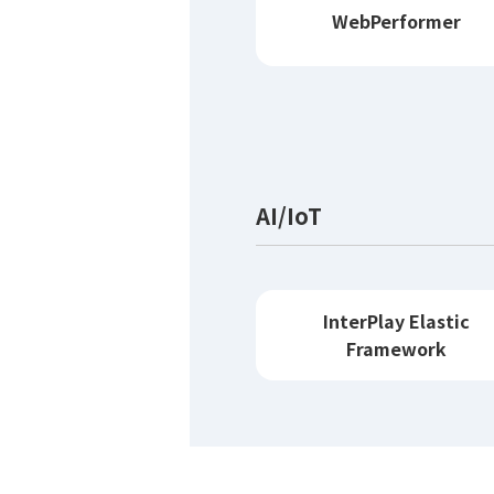
WebPerformer
AI/IoT
InterPlay Elastic
Framework