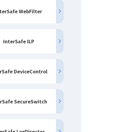
terSafe WebFilter
InterSafe ILP
rSafe DeviceControl
erSafe SecureSwitch
erSafe LogDirector