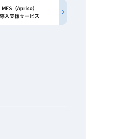
MES（Apriso）
導入
支援
サービス