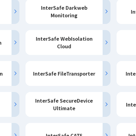
InterSafe Darkweb
In
Monitoring
InterSafe WebIsolation
n
Cloud
on
InterSafe FileTransporter
Inte
InterSafe SecureDevice
Int
Ultimate
InterSafe CATS
Int