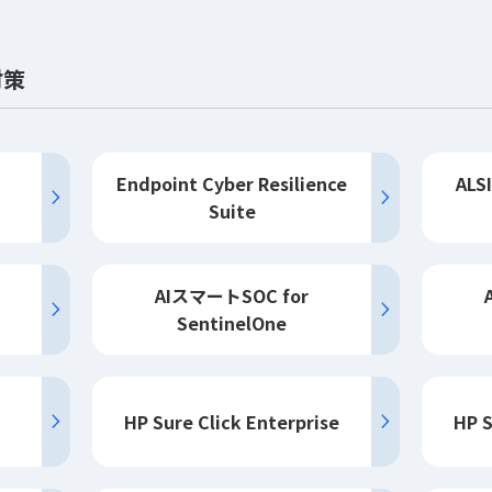
対策
Endpoint Cyber Resilience
AL
Suite
AIスマートSOC for
SentinelOne
HP Sure Click Enterprise
HP S