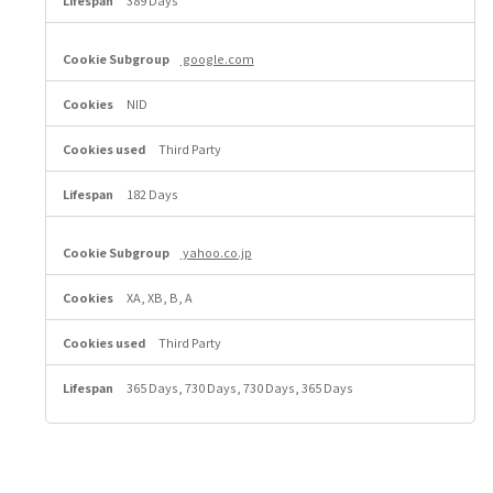
389 Days
google.com
NID
Third Party
182 Days
yahoo.co.jp
XA, XB, B, A
Third Party
365 Days, 730 Days, 730 Days, 365 Days