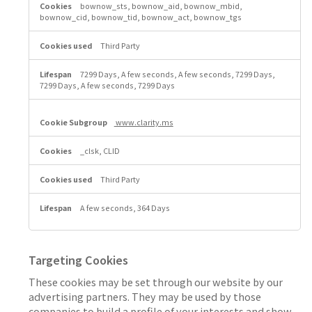
bownow_sts, bownow_aid, bownow_mbid,
bownow_cid, bownow_tid, bownow_act, bownow_tgs
Third Party
7299 Days, A few seconds, A few seconds, 7299 Days,
7299 Days, A few seconds, 7299 Days
www.clarity.ms
_clsk, CLID
Third Party
A few seconds, 364 Days
Targeting Cookies
These cookies may be set through our website by our
advertising partners. They may be used by those
companies to build a profile of your interests and show