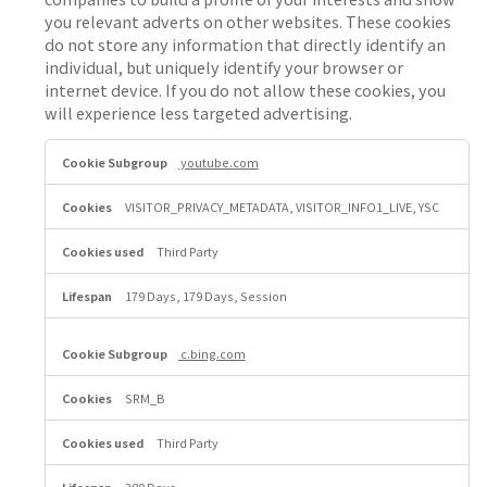
you relevant adverts on other websites. These cookies
do not store any information that directly identify an
individual, but uniquely identify your browser or
internet device. If you do not allow these cookies, you
will experience less targeted advertising.
T
youtube.com
a
r
g
VISITOR_PRIVACY_METADATA, VISITOR_INFO1_LIVE, YSC
e
t
Third Party
i
n
g
179 Days, 179 Days, Session
C
o
o
c.bing.com
k
i
SRM_B
e
s
Third Party