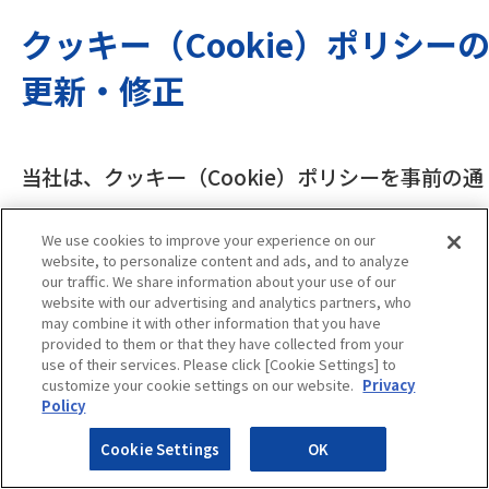
クッキー（Cookie）ポリシー
更新・修正
当社は、クッキー（Cookie）ポリシーを事前の通
知なしに更新または修正することがあります。更
We use cookies to improve your experience on our
新または修正したクッキー（Cookie）ポリシー
website, to personalize content and ads, and to analyze
our traffic. We share information about your use of our
は、更新または修正前のクッキー（Cookie）ポリ
website with our advertising and analytics partners, who
may combine it with other information that you have
シーに優先して適用されます。
provided to them or that they have collected from your
use of their services. Please click [Cookie Settings] to
customize your cookie settings on our website.
Privacy
Policy
アルプス システム インテグレーション株式会
Cookie Settings
OK
2024年8月1日最終改