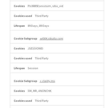
PIs9885Esessnum, sibu_vid
Third Party
89 Days, 89 Days
wl004.sibulla.com
JSESSIONID
Third Party
Session
c.clarity.ms
SM, MR, ANONCHK
Third Party