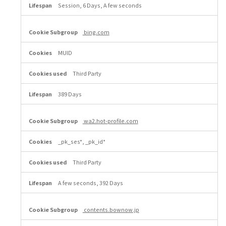
Session, 6 Days, A few seconds
bing.com
MUID
Third Party
389 Days
wa2.hot-profile.com
_pk_ses*, _pk_id*
Third Party
A few seconds, 392 Days
contents.bownow.jp