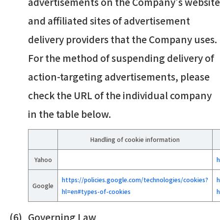
advertisements on the Company's websit
and affiliated sites of advertisement
delivery providers that the Company uses.
For the method of suspending delivery of
action-targeting advertisements, please
check the URL of the individual company
in the table below.
Handling of cookie information
Yahoo
h
https://policies.google.com/technologies/cookies?
h
Google
hl=en#types-of-cookies
h
Governing Law