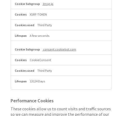
i
lmsg.jp
e
s
XSRF-TOKEN
Third Party
A few seconds
consent.cookiebot.com
CookieConsent
Third Party
13124 Days
Performance Cookies
These cookies allow us to count visits and traffic sources
so we can measure and improve the performance of our