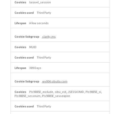
laravel_session
Third Party
A few seconds
clarity.ms
MUID
Third Party
389 Days
wv004.sibulla.com
PIs9885E_exclude, sibu_vid, JSESSIONID, PIs9885E_si,
PIs9885E_sessnum, PIs9885E_sessexpire
Third Party