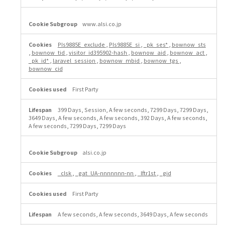
www.alsi.co.jp
PIs9885E_exclude
,
PIs9885E_si
,
_pk_ses*
,
bownow_sts
,
bownow_tid
,
visitor_id395902-hash
,
bownow_aid
,
bownow_act
,
_pk_id*
,
laravel_session
,
bownow_mbid
,
bownow_tgs
,
bownow_cid
First Party
399 Days, Session, A few seconds, 7299 Days, 7299 Days,
3649 Days, A few seconds, A few seconds, 392 Days, A few seconds,
A few seconds, 7299 Days, 7299 Days
alsi.co.jp
_clsk
,
_gat_UA-nnnnnnn-nn
,
_lftr1st
,
_gid
First Party
A few seconds, A few seconds, 3649 Days, A few seconds