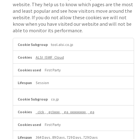
website. They help us to know which pages are the most
and least popular and see how visitors move around the
website. If you do not allow these cookies we will not
know when you have visited our website and will not be
able to monitor its performance.
P
tool.alsi.co.jp
e
r
f
ALSI_ISWF_Cloud
o
r
First Party
m
a
n
Session
c
e
C
co.jp
o
o
_clck
,
_gclxxxx
,
_ga_xxxxxxxxxx
,
_ga
k
i
First Party
e
s
364 Days, 89 Days, 729 Days, 729 Days