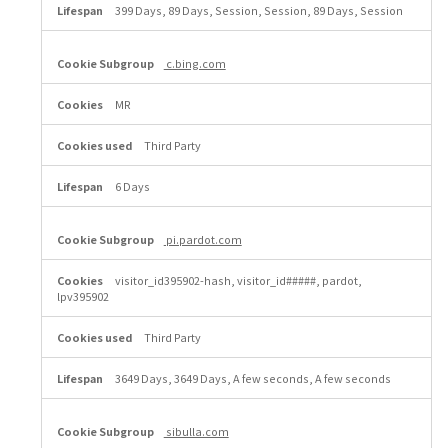
399 Days, 89 Days, Session, Session, 89 Days, Session
c.bing.com
MR
Third Party
6 Days
pi.pardot.com
visitor_id395902-hash, visitor_id#####, pardot,
lpv395902
Third Party
3649 Days, 3649 Days, A few seconds, A few seconds
sibulla.com