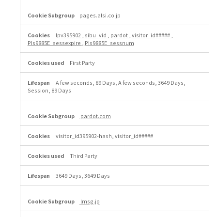
pages.alsi.co.jp
lpv395902
,
sibu_vid
,
pardot
,
visitor_id#####
,
PIs9885E_sessexpire
,
PIs9885E_sessnum
First Party
A few seconds, 89 Days, A few seconds, 3649 Days,
Session, 89 Days
pardot.com
visitor_id395902-hash, visitor_id#####
Third Party
3649 Days, 3649 Days
lmsg.jp