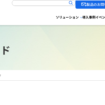
製品のお問
ソリューション
導入事例
イベ
ード
r