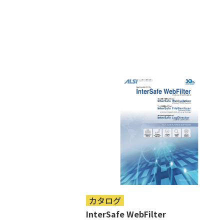
カタログ
InterSafe WebFilter