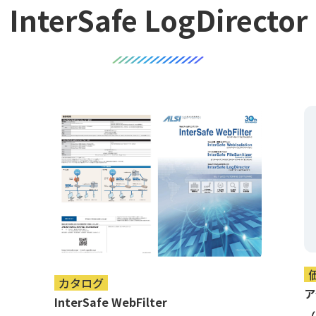
InterSafe LogDirector
カタログ
ア
InterSafe WebFilter
（