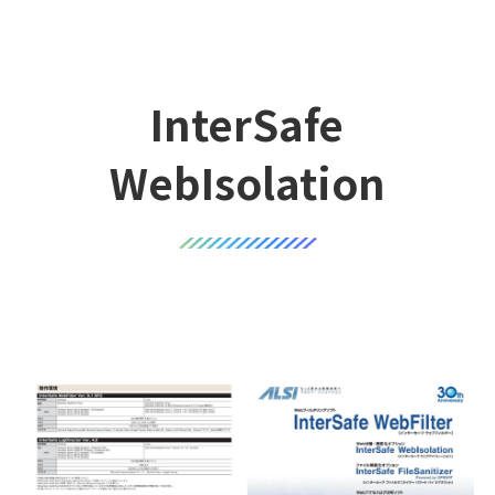
InterSafe
WebIsolation