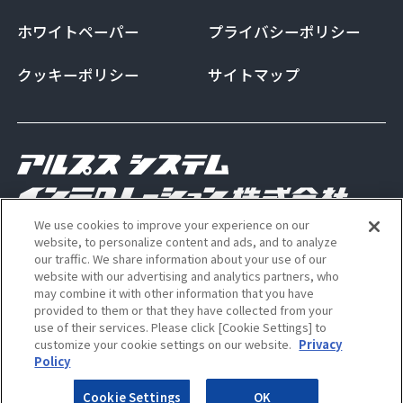
ホワイトペーパー
プライバシーポリシー
クッキーポリシー
サイトマップ
We use cookies to improve your experience on our
Copyright Alps System Integration Co., Ltd. All
website, to personalize content and ads, and to analyze
our traffic. We share information about your use of our
rights reserved
website with our advertising and analytics partners, who
may combine it with other information that you have
provided to them or that they have collected from your
use of their services. Please click [Cookie Settings] to
ALSI 公式 Instagram アカウン
ALSI 公式 X アカウント
customize your cookie settings on our website.
Privacy
Policy
Cookie Settings
OK