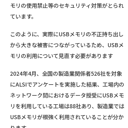
モリの使用禁止等のセキュリティ対策がとられ
ています。
このように、実際に
USB
メモリの不正持ち出し
から大きな被害につながっているため、
USB
メ
モリの利用について見直す必要があります
2024年
4
月、全国の製造業関係者
526
社を対象
に
ALSI
でアンケートを実施した結果、工場内の
ネットワーク間におけるデータ授受に
USB
メモ
リを利用している工場は
88
社あり、製造業では
USBメモリが根強く利用されていることが分か
ります。