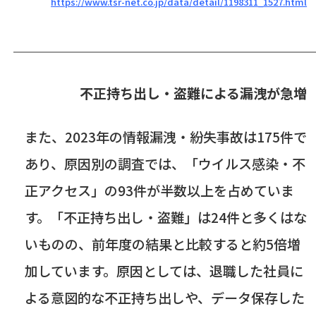
https://www.tsr-net.co.jp/data/detail/1198311_1527.html
不正持ち出し・盗難による漏洩が急増
また、
2023
年の情報漏洩・紛失事故は
175
件で
あり、原因別の調査では、「ウイルス感染・不
正アクセス」の
93
件が半数以上を占めていま
す。「不正持ち出し・盗難」は
24
件と多くはな
いものの、前年度の結果と比較すると約
5
倍増
加しています。原因としては、退職した社員に
よる意図的な不正持ち出しや、データ保存した