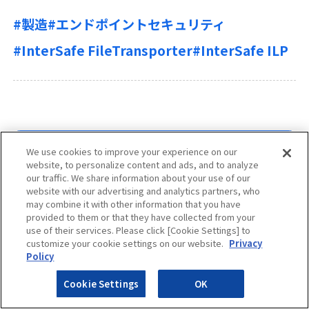
#製造
#エンドポイントセキュリティ
#InterSafe FileTransporter
#InterSafe ILP
We use cookies to improve your experience on our
テーマで記事を探す
website, to personalize content and ads, and to analyze
our traffic. We share information about your use of our
website with our advertising and analytics partners, who
may combine it with other information that you have
provided to them or that they have collected from your
use of their services. Please click [Cookie Settings] to
ソリューション名で記事を探す
customize your cookie settings on our website.
Privacy
Policy
Cookie Settings
OK