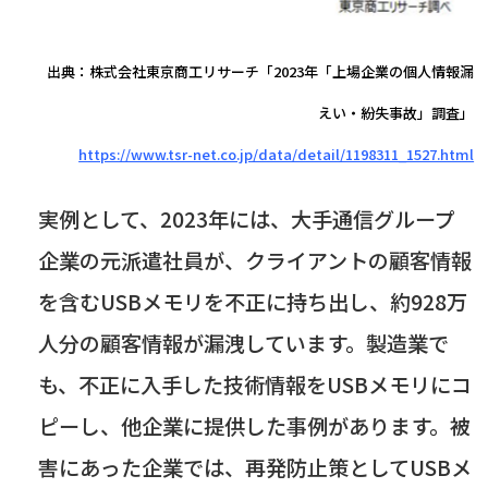
出典：株式会社東京商工リサーチ「2023年「上場企業の個人情報漏
えい・紛失事故」調査」
https://www.tsr-net.co.jp/data/detail/1198311_1527.html
実例として、
2023
年には、大手通信グループ
企業の元派遣社員が、クライアントの顧客情報
を含む
USB
メモリを不正に持ち出し、約
928
万
人分の顧客情報が漏洩しています。製造業で
も、不正に入手した技術情報を
USB
メモリにコ
ピーし、他企業に提供した事例があります。被
害にあった企業では、再発防止策として
USB
メ