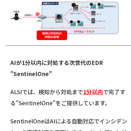
AIが
1
分以内に対処する次世代の
EDR
"
SentinelOne
"
ALSI
では、検知から対処まで
1分以内
で完了す
る"
SentinelOne
"をご提供しています。
SentinelOne
は
AI
による自動対応でインシデン