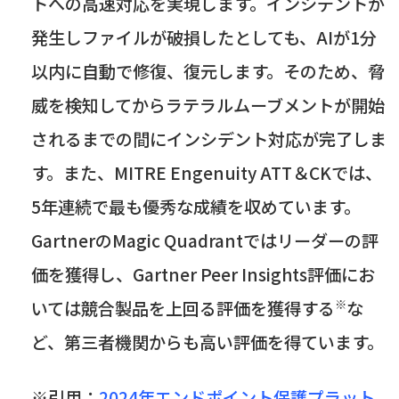
トへの高速対応を実現します。インシデントが
発生しファイルが破損したとしても、
AI
が
1
分
以内に自動で修復、復元します。そのため、脅
威を検知してからラテラルムーブメントが開始
されるまでの間にインシデント対応が完了しま
す。また、MITRE Engenuity ATT＆
CK
では、
5
年連続で最も優秀な成績を収めています。
Gartner
の
Magic Quadrant
ではリーダーの評
価を獲得し、
Gartner Peer Insights
評価にお
※
いては競合製品を上回る評価を獲得する
な
ど、第三者機関からも高い評価を得ています。
※引用：
2024年エンドポイント保護プラット