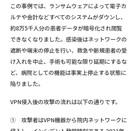
この事例では、ランサムウェアによって電子カ
ルテや会計などすべてのシステムがダウンし、
約
8
万
5
千人分の患者データが暗号化され閲覧
できなくなりました。感染後はネットワークの
遮断や端末の停止を行い、救急や新規患者の受
け入れを中止、手術も可能な限り延期にするな
ど、病院としての機能は事実上停止する状態に
陥りました。
VPN
侵入後の攻撃の流れは以下の通りです。
① 攻撃者は
VPN
機器から院内ネットワークに
侵入し、インシデント発覚時刻である
2021
年