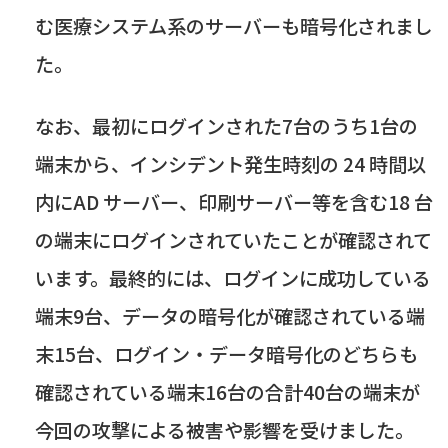
む医療システム系のサーバーも暗号化されまし
た。
なお、最初にログインされた
7
台のうち
1
台の
端末から、インシデント発生時刻の
24
時間以
内に
AD
サーバー、印刷サーバー等を含む
18
台
の端末にログインされていたことが確認されて
います。最終的には、ログインに成功している
端末
9
台、データの暗号化が確認されている端
末
15
台、ログイン・データ暗号化のどちらも
確認されている端末
16
台の合計
40
台の端末が
今回の攻撃による被害や影響を受けました。