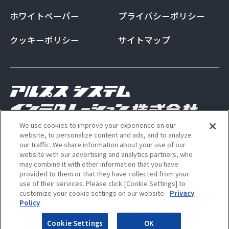
ホワイトペーパー
プライバシーポリシー
クッキーポリシー
サイトマップ
We use cookies to improve your experience on our
Copyright Alps System Integration Co., Ltd. All
website, to personalize content and ads, and to analyze
our traffic. We share information about your use of our
rights reserved
website with our advertising and analytics partners, who
may combine it with other information that you have
provided to them or that they have collected from your
use of their services. Please click [Cookie Settings] to
ALSI 公式 Instagram アカウン
ALSI 公式 X アカウント
customize your cookie settings on our website.
Privacy
Policy
Cookie Settings
OK