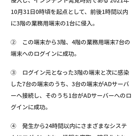
10
月
31
日
0
時頃を起点として、前後
1
時間以内
に
3
階の業務用端末の
1
台に侵入。
② この端末から
3
階、
4
階の業務用端末
7
台の
端末へのログインに成功。
③ ログイン元となった
3
階の端末と次に感染
した
7
台の端末のうち、
3
台の端末が
AD
サーバ
ーへ接続し、そのうち
1
台が
AD
サーバーへのロ
グインに成功。
④ 発生から
24
時間以内にさまざまなシステ