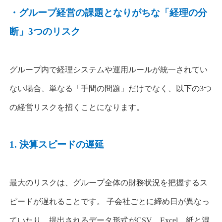
・
グループ経営の
課題
とな
りがちな
「経理の分
断」
3
つのリスク
グループ内で経理システムや運用ルールが統一されてい
ない場合、単なる「手間の問題」だけでなく、以下の
3
つ
の経営リスクを招くことになります。
1.
決算スピードの遅延
最大のリスクは、グループ全体の財務状況を把握するス
ピードが遅れることです。 子会社ごとに締め日が異なっ
ていたり、提出されるデータ形式が
CSV
、
Excel
、紙と混