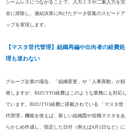
シームレスにつながることで、
入力ミスや二重入力を完
全に排除し、連結決算に向けたデータ収集のスピードア
ップを実現します
。
【マスタ世代管理】組織再編や出向者の経費処
理も迷わない
グループ企業の場合、「組織変更」や「人事異動」が頻
発しますが、
BIZUTTO
経費はこのような業務にも対応し
ています。
BIZUTTO
経費に搭載されている
「マスタ世
代管理」機能
を使えば、新しい組織図や役職マスタをあ
らかじめ作成し、指定した日付（例えば
4
月
1
日など）に