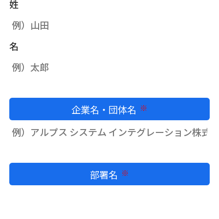
姓
名
企業名・団体名
必須
部署名
必須