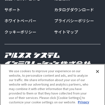
サポート
カタログダウンロード
ホワイトペーパー
プライバシーポリシー
クッキーポリシー
サイトマップ
We use cookies to improve your experience on our
Copyright Alps System Integration Co., Ltd. All
website, to personalize content and ads, and to analyze
our traffic. We share information about your use of our
rights reserved
website with our advertising and analytics partners, who
may combine it with other information that you have
provided to them or that they have collected from your
use of their services. Please click [Cookie Settings] to
ALSI 公式 Instagram アカウン
ALSI 公式 X アカウント
customize your cookie settings on our website.
Privacy