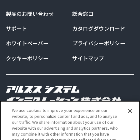
製品のお問い合わせ
総合窓口
サポート
カタログダウンロード
ホワイトペーパー
プライバシーポリシー
クッキーポリシー
サイトマップ
We use cookies to improve your experience on our
Copyright Alps System Integration Co., Ltd. All
website, to personalize content and ads, and to analyze
our traffic. We share information about your use of our
rights reserved
website with our advertising and analytics partners, who
may combine it with other information that you have
provided to them or that they have collected from your