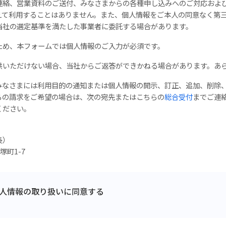
連絡、営業資料のご送付、みなさまからの各種申し込みへのご対応およ
えて利用することはありません。また、個人情報をご本人の同意なく第
当社の選定基準を満たした事業者に委託する場合があります。
ため、本フォームでは個人情報のご入力が必須です。
供いただけない場合、当社からご返答ができかねる場合があります。あ
みなさまには利用目的の通知または個人情報の開示、訂正、追加、削除
らの請求をご希望の場合は、次の宛先またはこちらの
総合受付
まで
ご連
ください。
長）
塚町1-7
人情報の取り扱いに同意する