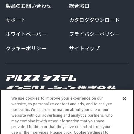
製品のお問い合わせ
総合窓口
サポート
カタログダウンロード
ホワイトペーパー
プライバシーポリシー
クッキーポリシー
サイトマップ
We use cookies to improve your experience on our
Copyright Alps System Integration Co., Ltd. All
website, to personalize content and ads, and to analyze
our traffic. We share information about your use of our
rights reserved
website with our advertising and analytics partners, who
may combine it with other information that you have
provided to them or that they have collected from your
use of their services. Please click [Cookie Settings] to