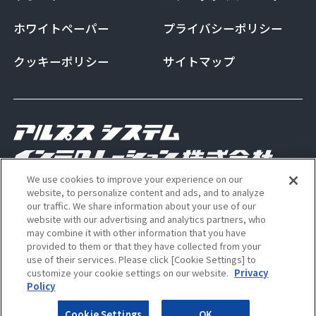
ホワイトペーパー
プライバシーポリシー
クッキーポリシー
サイトマップ
We use cookies to improve your experience on our
Copyright Alps System Integration Co., Ltd. All
website, to personalize content and ads, and to analyze
our traffic. We share information about your use of our
rights reserved
website with our advertising and analytics partners, who
may combine it with other information that you have
provided to them or that they have collected from your
use of their services. Please click [Cookie Settings] to
ALSI 公式 Instagram アカウン
ALSI 公式 X アカウント
customize your cookie settings on our website.
Privacy
Policy
Cookie Settings
OK