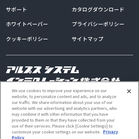
サポート
カタログダウンロード
ホワイトペーパー
プライバシーポリシー
クッキーポリシー
サイトマップ
We use cookies to improve your experience on our
Copyright Alps System Integration Co., Ltd. All
website, to personalize content and ads, and to analyze
our traffic. We share information about your use of our
rights reserved
website with our advertising and analytics partners, who
may combine it with other information that you have
provided to them or that they have collected from your
use of their services. Please click [Cookie Settings] to
ALSI 公式 Instagram アカウン
ALSI 公式 X アカウント
customize your cookie settings on our website.
Privacy
Policy