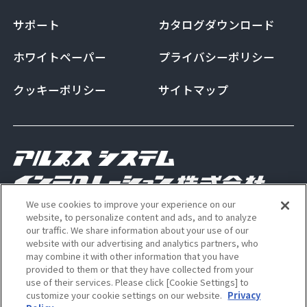
サポート
カタログダウンロード
ホワイトペーパー
プライバシーポリシー
クッキーポリシー
サイトマップ
We use cookies to improve your experience on our
Copyright Alps System Integration Co., Ltd. All
website, to personalize content and ads, and to analyze
our traffic. We share information about your use of our
rights reserved
website with our advertising and analytics partners, who
may combine it with other information that you have
provided to them or that they have collected from your
use of their services. Please click [Cookie Settings] to
ALSI 公式 Instagram アカウン
ALSI 公式 X アカウント
customize your cookie settings on our website.
Privacy