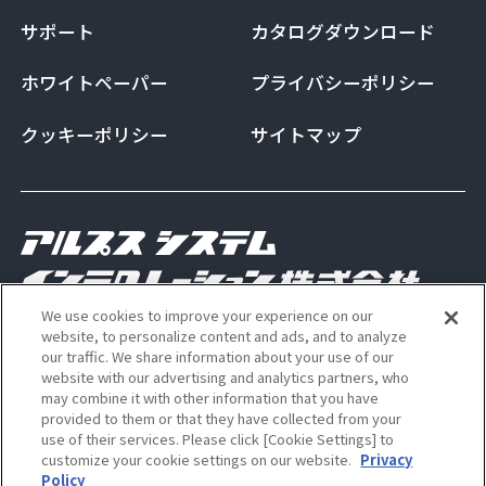
サポート
カタログダウンロード
ホワイトペーパー
プライバシーポリシー
クッキーポリシー
サイトマップ
We use cookies to improve your experience on our
Copyright Alps System Integration Co., Ltd. All
website, to personalize content and ads, and to analyze
our traffic. We share information about your use of our
rights reserved
website with our advertising and analytics partners, who
may combine it with other information that you have
provided to them or that they have collected from your
use of their services. Please click [Cookie Settings] to
ALSI 公式 Instagram アカウン
ALSI 公式 X アカウント
customize your cookie settings on our website.
Privacy
Policy