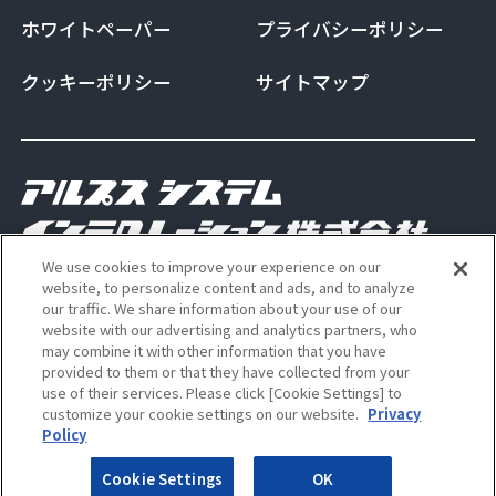
ホワイトペーパー
プライバシーポリシー
クッキーポリシー
サイトマップ
We use cookies to improve your experience on our
Copyright Alps System Integration Co., Ltd. All
website, to personalize content and ads, and to analyze
our traffic. We share information about your use of our
rights reserved
website with our advertising and analytics partners, who
may combine it with other information that you have
provided to them or that they have collected from your
use of their services. Please click [Cookie Settings] to
ALSI 公式 Instagram アカウン
ALSI 公式 X アカウント
customize your cookie settings on our website.
Privacy
Policy
Cookie Settings
OK