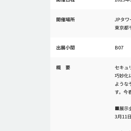
開催場所
JPタ
東京都千
出展小間
B07
概 要
セキュ
巧妙化
ような
す。今春
■展示
3月11