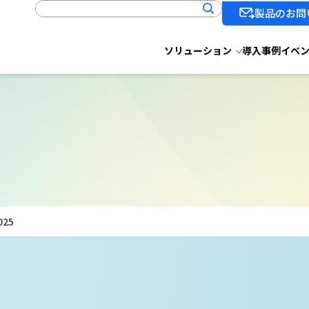
製品のお問
ソリューション
導入事例
イベ
ー
025