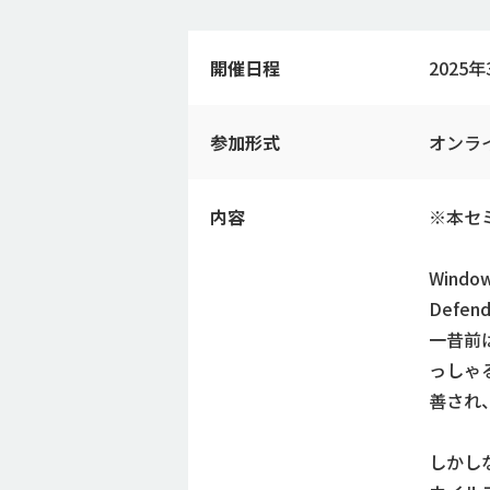
開催日程
2025年3
参加形式
オンラ
内容
※本セ
Wind
Defe
一昔前
っしゃ
善され
しかし