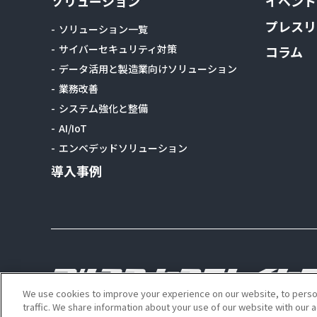
ソリューション
イベント
プレスリ
ソリューション一覧
サイバーセキュリティ対策
コラム
データ活用と製造業向けソリューション
業務改善
システム強化と整備
AI/IoT
エンベデッドソリューション
導入事例
We use cookies to improve your experience on our website, to person
traffic. We share information about your use of our website with our 
Copyright Alps System Integration Co., Ltd. All right