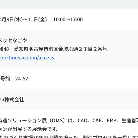
4月9日(水)～11日(金) 10:00～17:00
メッセなごや
-0848 愛知県名古屋市港区金城ふ頭２丁目２番地
//portmesse.com/access
号館 24-52
pan株式会社
製造ソリューション展（DMS）は、CAD、CAE、ERP、生産
ョンが出展する展示会です。
Iはものづくり支援30年の実績で培った、製造プロセスを一貫し