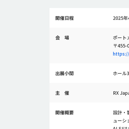
開催日程
2025年
会 場
ポート
〒455
https:
出展小間
ホール3
主 催
RX Ja
開催概要
設計・
ューシ
ALS