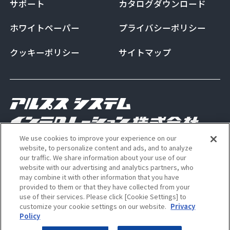
サポート
カタログダウンロード
ホワイトペーパー
プライバシーポリシー
クッキーポリシー
サイトマップ
We use cookies to improve your experience on our
Copyright Alps System Integration Co., Ltd. All
website, to personalize content and ads, and to analyze
our traffic. We share information about your use of our
rights reserved
website with our advertising and analytics partners, who
may combine it with other information that you have
provided to them or that they have collected from your
use of their services. Please click [Cookie Settings] to
ALSI 公式 Instagram アカウン
ALSI 公式 X アカウント
customize your cookie settings on our website.
Privacy
Policy