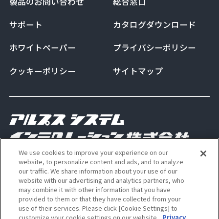
製品のお問い合わせ
総合窓口
サポート
カタログダウンロード
ホワイトペーパー
プライバシーポリシー
クッキーポリシー
サイトマップ
We use cookies to improve your experience on our
Copyright Alps System Integration Co., Ltd. All
website, to personalize content and ads, and to analyze
our traffic. We share information about your use of our
rights reserved
website with our advertising and analytics partners, who
may combine it with other information that you have
provided to them or that they have collected from your
use of their services. Please click [Cookie Settings] to
ALSI 公式 Instagram アカウン
ALSI 公式 X アカウント
customize your cookie settings on our website.
Privacy