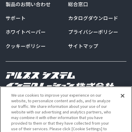
製品のお問い合わせ
総合窓口
サポート
カタログダウンロード
ホワイトペーパー
プライバシーポリシー
クッキーポリシー
サイトマップ
We use cookies to improve your experience on our
Copyright Alps System Integration Co., Ltd. All
website, to personalize content and ads, and to analyze
our traffic. We share information about your use of our
rights reserved
website with our advertising and analytics partners, who
may combine it with other information that you have
provided to them or that they have collected from your
use of their services. Please click [Cookie Settings] to