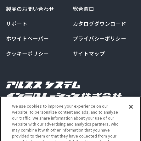
製品のお問い合わせ
総合窓口
サポート
カタログダウンロード
ホワイトペーパー
プライバシーポリシー
クッキーポリシー
サイトマップ
We use cookies to improve your experience on our
Copyright Alps System Integration Co., Ltd. All
website, to personalize content and ads, and to analyze
our traffic. We share information about your use of our
rights reserved
website with our advertising and analytics partners, who
may combine it with other information that you have
provided to them or that they have collected from your