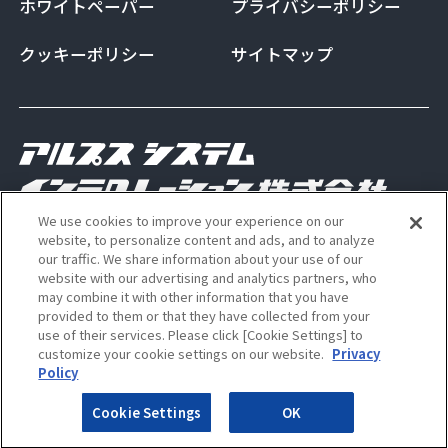
ホワイトペーパー
プライバシーポリシー
クッキーポリシー
サイトマップ
We use cookies to improve your experience on our
Copyright Alps System Integration Co., Ltd. All
website, to personalize content and ads, and to analyze
our traffic. We share information about your use of our
rights reserved
website with our advertising and analytics partners, who
may combine it with other information that you have
provided to them or that they have collected from your
use of their services. Please click [Cookie Settings] to
ALSI 公式 Instagram アカウン
ALSI 公式 X アカウント
customize your cookie settings on our website.
Privacy
Policy
Cookie Settings
OK