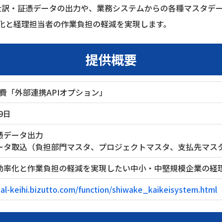
仕訳・証憑データの出力や、業務システムからの各種マスタデ
化と経理担当者の作業負担の軽減を実現します。
提供概要
費「外部連携APIオプション」
9日
憑データ出力
ータ取込（負担部門マスタ、プロジェクトマスタ、支払先マスタ
効率化と作業負担の軽減を実現したい中小・中堅規模企業の経
tal-keihi.bizutto.com/function/shiwake_kaikeisystem.html