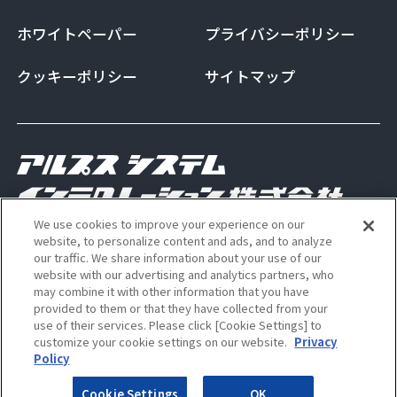
ホワイトペーパー
プライバシーポリシー
クッキーポリシー
サイトマップ
We use cookies to improve your experience on our
Copyright Alps System Integration Co., Ltd. All
website, to personalize content and ads, and to analyze
our traffic. We share information about your use of our
rights reserved
website with our advertising and analytics partners, who
may combine it with other information that you have
provided to them or that they have collected from your
use of their services. Please click [Cookie Settings] to
ALSI 公式 Instagram アカウン
ALSI 公式 X アカウント
customize your cookie settings on our website.
Privacy
Policy
Cookie Settings
OK