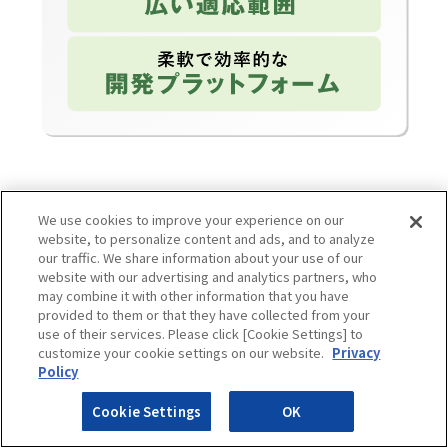
海外を含めた複数拠点の
We use cookies to improve your experience on our
website, to personalize content and ads, and to analyze
製造管理が可能
our traffic. We share information about your use of our
website with our advertising and analytics partners, who
may combine it with other information that you have
provided to them or that they have collected from your
Aprisoにはグローバルな製造オペレーションを
use of their services. Please click [Cookie Settings] to
customize your cookie settings on our website.
Privacy
適切に行えるように、さまざまなソリューショ
Policy
ンを搭載しています。たとえば、KPI管理では、
Cookie Settings
OK
タイムリーかつ正確で効果的なレポート機能の