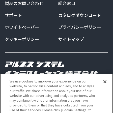
製品のお問い合わせ
総合窓口
サポート
カタログダウンロード
ホワイトペーパー
プライバシーポリシー
クッキーポリシー
サイトマップ
We use cookies to improve your experience on our
Copyright Alps System Integration Co., Ltd. All
website, to personalize content and ads, and to analyze
our traffic. We share information about your use of our
rights reserved
website with our advertising and analytics partners, who
may combine it with other information that you have
provided to them or that they have collected from your
use of their services. Please click [Cookie Settings] to