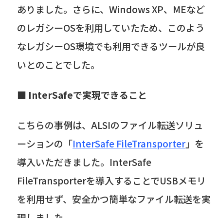
ありました。さらに、
Windows XP
、
ME
など
のレガシー
OS
を利用していたため、このよう
なレガシー
OS
環境でも利用できるツールが良
いとのことでした。
■
InterSafe
で実現できること
こちらの事例は、
ALSI
のファイル転送ソリュ
ーションの「
InterSafe FileTransporter
」を
導入いただきました。
InterSafe
FileTransporter
を導入することで
USB
メモリ
を利用せず、安全かつ簡単なファイル転送を実
現しました。