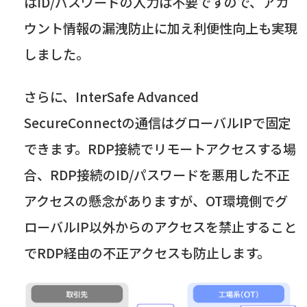
は
ID/
パスワードの入力は不要ですので、アカ
ウント情報の漏洩防止に加え利便性向上も実現
しました。
さらに、
InterSafe Advanced
SecureConnect
の通信はグローバル
IP
で固定
できます。
RDP
接続でリモートアクセスする場
合、
RDP
接続の
ID/
パスワードを悪用した不正
アクセスの懸念がありますが、
OT
環境側でグ
ローバル
IP
以外からのアクセスを禁止すること
で
RDP
経由の不正アクセスも防止します。