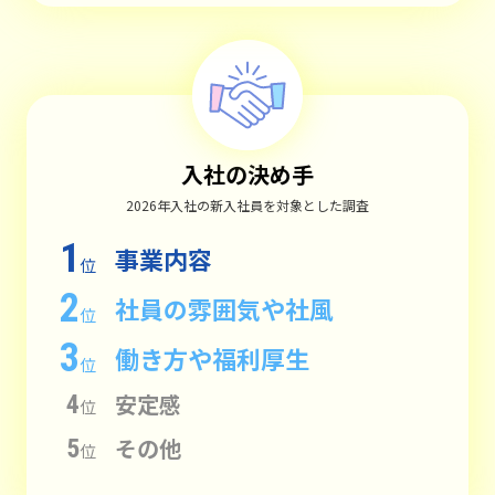
入社の決め手
2026年入社の新入社員を対象とした調査
1
事業内容
位
2
社員の雰囲気や社風
位
3
働き方や福利厚生
位
安定感
4
位
その他
5
位