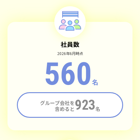
社員数
2026年6月時点
560
名
923
グループ会社を
含めると
名