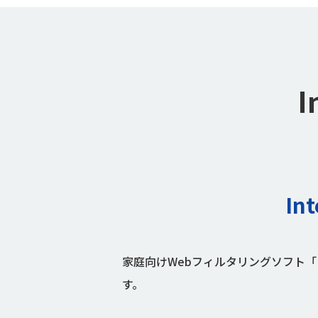
I
In
家庭向けWebフィルタリングソフト「In
す。