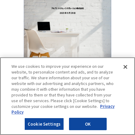
We use cookies to improve your experience on our
website, to personalize content and ads, and to analyze
our traffic. We share information about your use of our
誰でもわかる「セキュアMX」で実現する統合メ
website with our advertising and analytics partners, who
may combine it with other information that you have
ールセキュリティ対策
provided to them or that they have collected from your
use of their services. Please click [Cookie Settings] to
customize your cookie settings on our website.
Privacy
Policy
Cookie Settings
OK
ホワイトペーパー