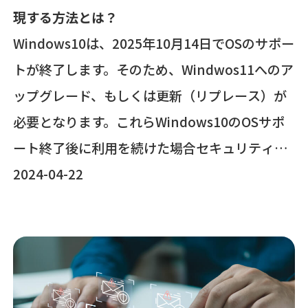
現する方法とは？
Windows10は、2025年10月14日でOSのサポー
トが終了します。そのため、Windwos11へのア
ップグレード、もしくは更新（リプレース）が
必要となります。これらWindows10のOSサポ
ート終了後に利用を続けた場合セキュリティリ
スクが増加してしまいます。とはいっても、
2024-04-22
日々の業務と並行して、リプレース計画を前も
って準備して、リプレースを行えるか不安なお
客様も多いと思います。本ブログでは、
Microsoft365を活用して、PCのキッティング
作業、運用管理を効率化する方法を解説しま