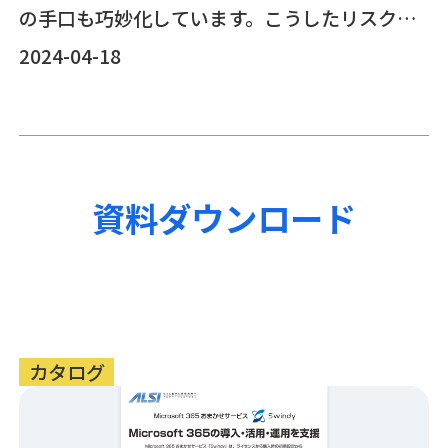
の手口も巧妙化しています。こうしたリスク対
策として欠かせないのがメールセキュリティで
2024-04-18
す。近年は情報システムのクラウド化に伴い、
メールセキュリティもクラウド型サービスを利
用する流れが一般化しています。本ブログで
資料ダウンロード
は、最新の攻撃の手口や傾向を題材にしつつ、
メールセキュリティを選ぶうえで欠かせない機
能を紹介します。
カタログ