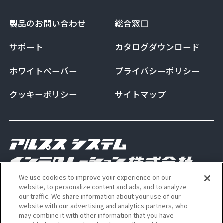
製品のお問い合わせ
総合窓口
サポート
カタログダウンロード
ホワイトペーパー
プライバシーポリシー
クッキーポリシー
サイトマップ
We use cookies to improve your experience on our
Copyright Alps System Integration Co., Ltd. All
website, to personalize content and ads, and to analyze
our traffic. We share information about your use of our
rights reserved
website with our advertising and analytics partners, who
may combine it with other information that you have