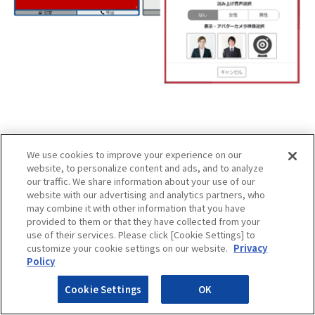
We use cookies to improve your experience on our
端末間通話機能
website, to personalize content and ads, and to analyze
our traffic. We share information about your use of our
website with our advertising and analytics partners, who
may combine it with other information that you have
provided to them or that they have collected from your
WEBテレビ電話機能を搭載している拠点端末間
use of their services. Please click [Cookie Settings] to
customize your cookie settings on our website.
Privacy
で遠隔ビデオ通話をすることができます。災害
Policy
時の避難所間の連絡手段や、介護・福祉施設間
Cookie Settings
OK
の交流手段として、オペレーターを介すること