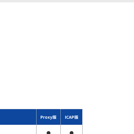
Proxy版
ICAP版
●
●