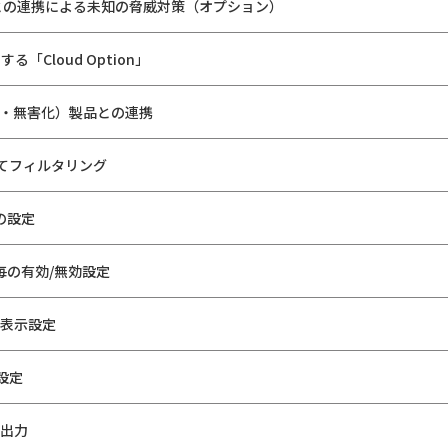
との連携による未知の脅威対策（オプション）
る「Cloud Option」
n（分離・無害化）製品との連携
してフィルタリング
Lの設定
毎の有効/無効設定
非表示設定
設定
グ出力