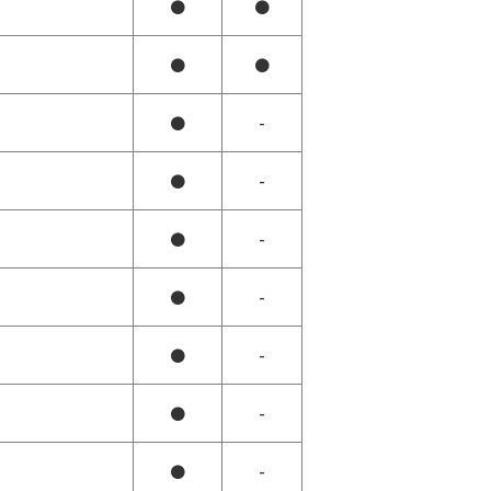
●
●
●
●
●
-
●
-
●
-
●
-
●
-
●
-
●
-