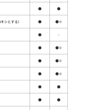
●
●
ロキシとする）
●
●※
●
-
●
●※
●
●※
●
●※
●
●
●
●