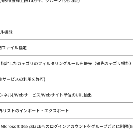
/規制(登録上限10万件、グループ化も可能)
能
ール機能
規制ファイル指定
、指定したカテゴリのフィルタリングルールを優先（優先カテゴリ機能
定サービスの利用を許可)
ャンネル)/Webサービス/Webサイト単位のURL抽出
象外リストのインポート・エクスポート
ce / MIcrosoft 365 /Slackへのログインアカウントをグループごとに制限(