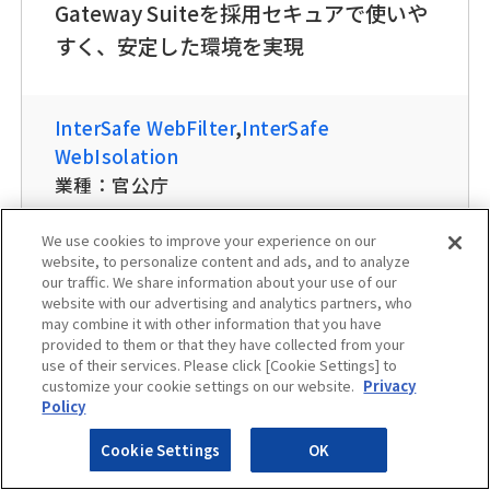
Gateway Suiteを採用セキュアで使いや
すく、安定した環境を実現
InterSafe WebFilter
,
InterSafe
WebIsolation
業種：
官公庁
We use cookies to improve your experience on our
website, to personalize content and ads, and to analyze
our traffic. We share information about your use of our
website with our advertising and analytics partners, who
may combine it with other information that you have
provided to them or that they have collected from your
コラム
use of their services. Please click [Cookie Settings] to
customize your cookie settings on our website.
Privacy
Policy
Cookie Settings
OK
more