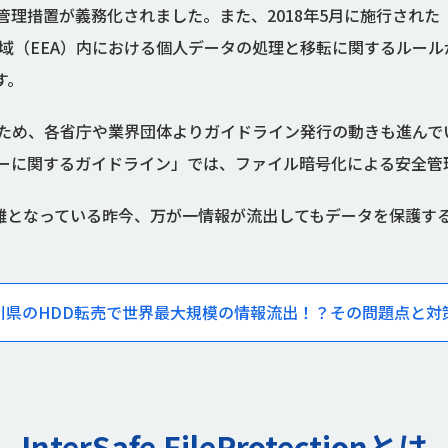
理措置が義務化されました。また、2018年5月に施行された
領域（EEA）内における個人データの処理と移転に関するルー
す。
め、各省庁や業界団体よりガイドライン発行の動きも進んでいま
ーに関するガイドライン」では、ファイル暗号化による安全管
困難となっている昨今、万が一情報が流出してもデータを保護す
川県のHDD転売で世界最大規模の情報流出！？その問題点と対
InterSafe FileProtectionとは