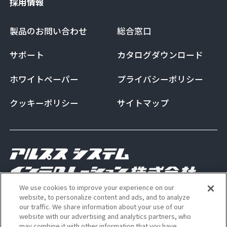
採用情報
製品のお問い合わせ
総合窓口
サポート
カタログダウンロード
ホワイトペーパー
プライバシーポリシー
クッキーポリシー
サイトマップ
We use cookies to improve your experience on our
Copyright Alps System Integration Co., Ltd. All
website, to personalize content and ads, and to analyze
our traffic. We share information about your use of our
rights reserved
website with our advertising and analytics partners, who
may combine it with other information that you have