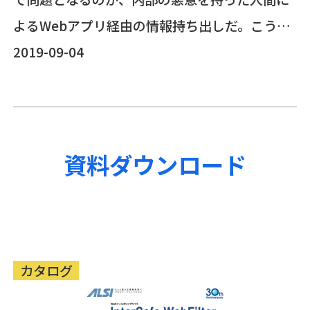
よるWebアプリ経由の情報持ち出しだ。こうし
た情報漏洩リスクへの対策に効果的なのが、
2019-09-04
InterSafeWebFilter専用ログ分析ソフト
「InterSafeLogDirector」だ。
資料ダウンロード
カタログ