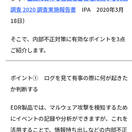
調査 2020 調査実施報告書
IPA
2020
年
3
月
18
日）
そこで、内部不正対策に有効なポイントを
3
点
ご紹介します。
ポイント① ログを見て有事の際に何が起きた
か判断する
EDR
製品では、マルウェア攻撃を検知するため
にイベントの記録や分析ができますが、これを
活用することで、情報持ち出しなどの内部不正