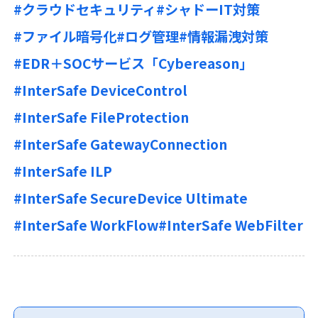
#クラウドセキュリティ
#シャドーIT対策
#ファイル暗号化
#ログ管理
#情報漏洩対策
#EDR＋SOCサービス「Cybereason」
#InterSafe DeviceControl
#InterSafe FileProtection
#InterSafe GatewayConnection
#InterSafe ILP
#InterSafe SecureDevice Ultimate
#InterSafe WorkFlow
#InterSafe WebFilter