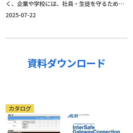
く、企業や学校には、社員・生徒を守るための
対応が求められています。こうした状況を受け
2025-07-22
て、2025年6月には「ギャンブル等依存症対策
基本法」が改正され、オンラインカジノの広告
や誘導行為が法律で明確に禁止されました。本
資料ダウンロード
ブログでは、オンラインカジノのリスク、法改
正のポイント、そして組織でできる対策につい
てご紹介します。
カタログ