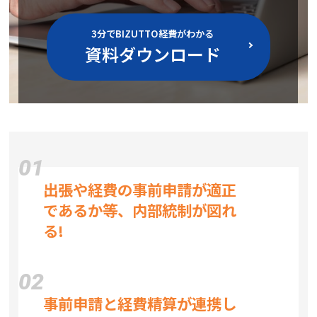
3分でBIZUTTO経費がわかる
資料ダウンロード
01
出張や経費の事前申請が適正
であるか等、内部統制が図れ
る!
02
事前申請と経費精算が連携し